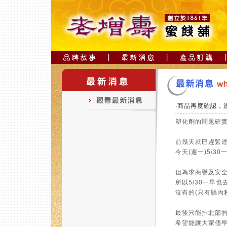
‧商品再度確認，
塑化劑的問題確
前幾天就巳趕緊
今天(週一)5/
但為求商譽及安
所以5/30一早
沒有的(只有縣內
最後只能排北部的
希望能讓大家儘