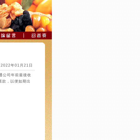
2022年01月21日
通公司年前最後收
購及匯款，以便如期出